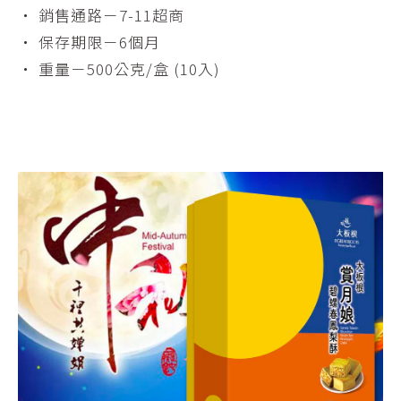
・ 銷售通路－7-11超商
・ 保存期限－6個月
・ 重量－500公克/盒 (10入)