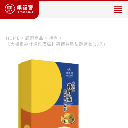
專
營
製
作
販
HOME
嚴選商品
禮盒
【大板根森林溫泉酒店】碧螺春鳳梨酥禮盒(10入)
售
台
灣
茗
茶
(
茶
飲
品
加
盟
)
、