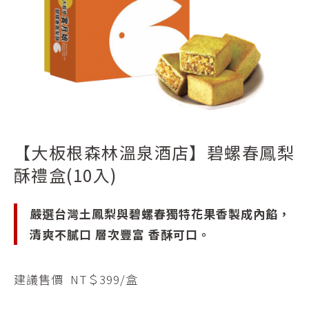
休
閒
食
品
及
伴
手
禮
品
【大板根森林溫泉酒店】碧螺春鳳梨
酥禮盒(10入)
嚴選台灣土鳳梨與碧螺春獨特花果香製成內餡，
清爽不膩口 層次豐富 香酥可口。
建議售價 NT＄399/盒