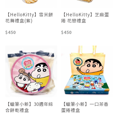
【HelloKitty】雪米餅
【HelloKitty】芝麻蛋
花舞禮盒(紫)
捲 花戀禮盒
$450
$450
【蠟筆小新】30週年綜
【蠟筆小新】一口茶香
合餅乾禮盒
蛋捲禮盒