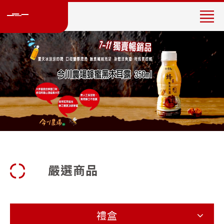
專
營
製
作
販
售
台
灣
茗
茶
(
茶
飲
嚴選商品
品
加
盟
)
禮盒
、