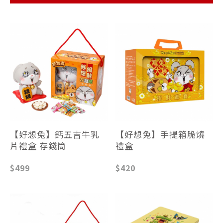
休
閒
食
品
及
伴
手
禮
品
【好想兔】鈣五吉牛乳
【好想兔】手提箱脆燒
片禮盒 存錢筒
禮盒
$499
$420