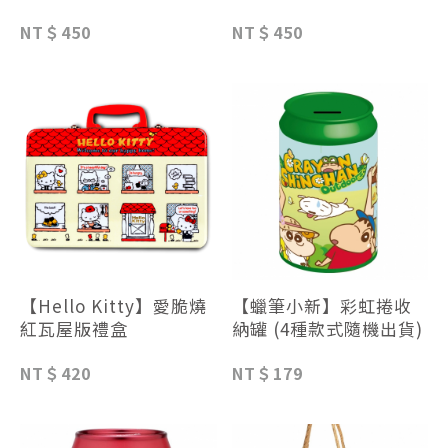
NT＄450
NT＄450
【Hello Kitty】愛脆燒
【蠟筆小新】彩虹捲收
紅瓦屋版禮盒
納罐 (4種款式隨機出貨)
NT＄420
NT＄179