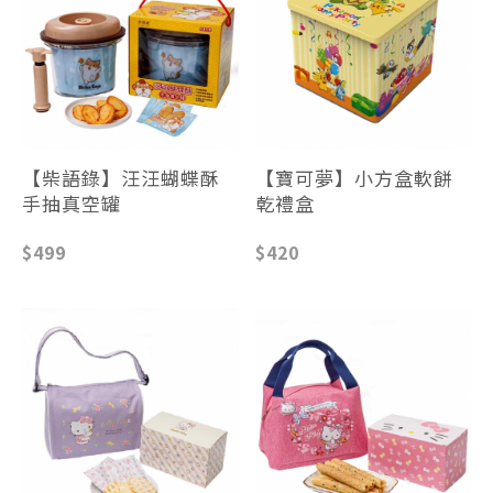
【柴語錄】汪汪蝴蝶酥
【寶可夢】小方盒軟餅
手抽真空罐
乾禮盒
$499
$420