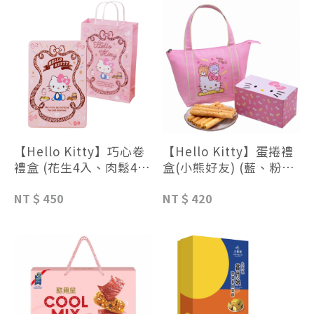
【Hello Kitty】巧心卷
【Hello Kitty】蛋捲禮
禮盒 (花生4入、肉鬆4
盒(小熊好友) (藍、粉色
入）
提袋)
NT＄450
NT＄420