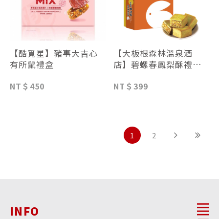
【酷覓星】豬事大吉心
【大板根森林溫泉酒
有所鼠禮盒
店】碧螺春鳳梨酥禮盒
(10入)
NT＄450
NT＄399
1
2
INFO