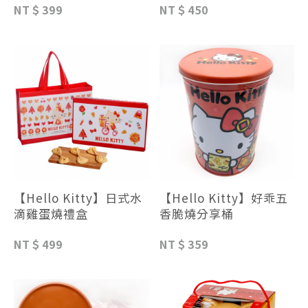
NT＄399
NT＄450
【Hello Kitty】日式水
【Hello Kitty】好乖五
滴雞蛋燒禮盒
香脆燒分享桶
NT＄499
NT＄359