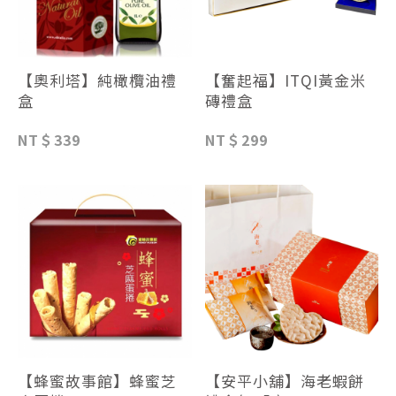
【奧利塔】純橄欖油禮
【奮起福】ITQI黃金米
盒
磚禮盒
NT＄339
NT＄299
【蜂蜜故事館】蜂蜜芝
【安平小舖】海老蝦餅