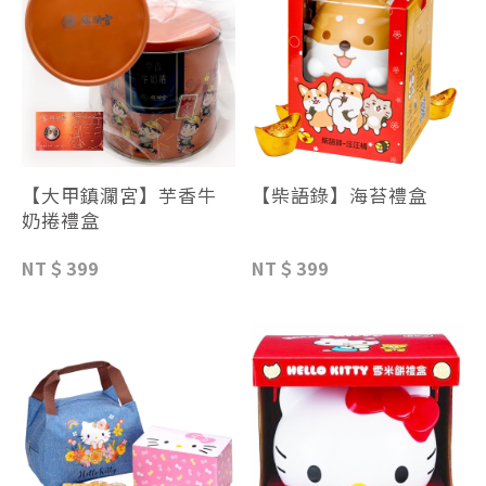
【大甲鎮瀾宮】芋香牛
【柴語錄】海苔禮盒
奶捲禮盒
NT＄399
NT＄399