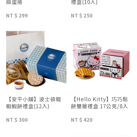
麻蛋捲
禮盒(10入)
NT＄299
NT＄250
【安平小舖】波士頓龍
【Hello Kitty】巧巧鬆
蝦蝦餅禮盒(12入)
餅雙層禮盒 17公克/8入
NT＄300
NT＄420