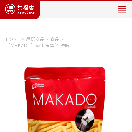
專
營
製
作
販
HOME
嚴選商品
食品
【MAKADO】麥卡多薯條 鹽味
售
台
灣
茗
茶
(
茶
飲
品
加
盟
)
、