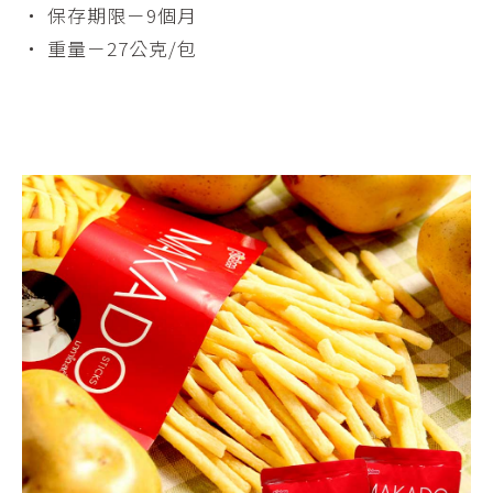
・ 保存期限－9個月
・ 重量－27公克/包