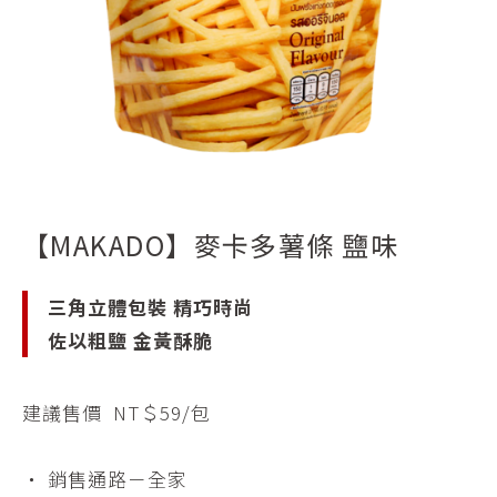
休
閒
食
品
及
伴
手
禮
品
【MAKADO】麥卡多薯條 鹽味
三角立體包裝 精巧時尚
佐以粗鹽 金黃酥脆
建議售價 NT＄59/包
・ 銷售通路－全家