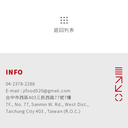
返回列表
INFO
04-2378-2288
E-mail : jifood520@gmail.com
台中市西區403三民西路77號7樓
7F., No. 77, Sanmin W. Rd., West Dist.,
Taichung City 403 , Taiwan (R.O.C.)