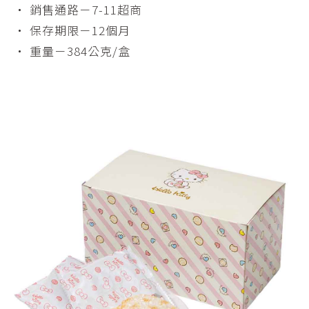
・ 銷售通路－7-11超商
・ 保存期限－12個月
・ 重量－384公克/盒