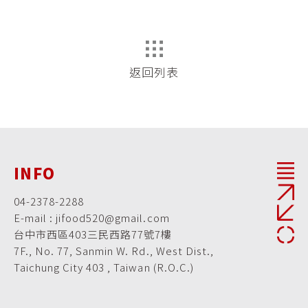
返回列表
INFO
04-2378-2288
E-mail : jifood520@gmail.com
台中市西區403三民西路77號7樓
7F., No. 77, Sanmin W. Rd., West Dist.,
Taichung City 403 , Taiwan (R.O.C.)