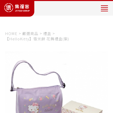
專
營
製
作
販
HOME
嚴選商品
禮盒
【HelloKitty】雪米餅 花舞禮盒(紫)
售
台
灣
茗
茶
(
茶
飲
品
加
盟
)
、