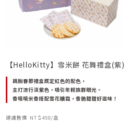
休
閒
食
品
及
伴
手
禮
品
【HelloKitty】雪米餅 花舞禮盒(紫)
跳脫春節禮盒既定紅色的配色，
主打流行淡紫色，吸引年輕族群眼光。
香噴噴米香搭配雪花糖霜，香脆甜甜好滋味！
建議售價 NT＄450/盒